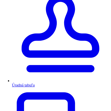
Úradná tabuľa