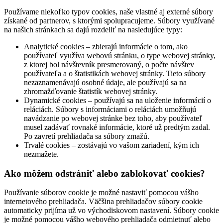
Používame niekoľko typov cookies, naše vlastné aj externé súbory
získané od partnerov, s ktorými spolupracujeme. Súbory využívané
na našich stránkach sa dajú rozdeliť na nasledujúce typy:
Analytické cookies – zbierajú informácie o tom, ako
používateľ využíva webovú stránku, o type webovej stránky,
z ktorej bol návštevník presmerovaný, o počte návštev
používateľa a o štatistikách webovej stránky. Tieto súbory
nezaznamenávajú osobné údaje, ale používajú sa na
zhromažďovanie štatistík webovej stránky.
Dynamické cookies – používajú sa na uloženie informácií o
reláciách. Súbory s informáciami o reláciách umožňujú
navádzanie po webovej stránke bez toho, aby používateľ
musel zadávať rovnaké informácie, ktoré už predtým zadal.
Po zavretí prehliadača sa súbory zmažú.
Trvalé cookies – zostávajú vo vašom zariadení, kým ich
nezmažete.
Ako môžem odstrániť alebo zablokovať cookies?
Používanie súborov cookie je možné nastaviť pomocou vášho
internetového prehliadača. Väčšina prehliadačov súbory cookie
automaticky prijíma už vo východiskovom nastavení. Súbory cookie
je možné pomocou vášho webového prehliadača odmietnuť alebo