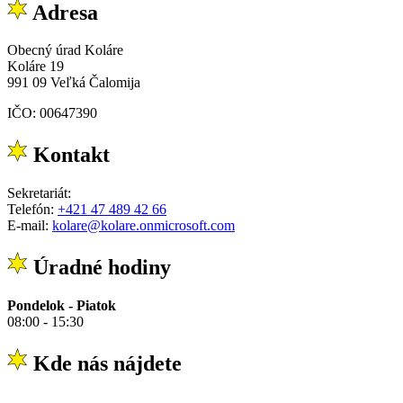
Adresa
Obecný úrad Koláre
Koláre 19
991 09 Veľká Čalomija
IČO: 00647390
Kontakt
Sekretariát:
Telefón:
+421 47 489 42 66
E-mail:
kolare@kolare.onmicrosoft.com
Úradné hodiny
Pondelok - Piatok
08:00 - 15:30
Kde nás nájdete