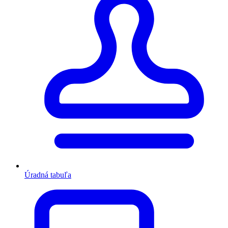
Úradná tabuľa