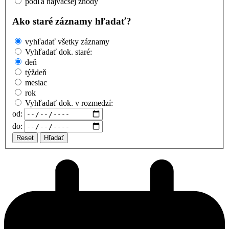
podľa najväčšej zhody
Ako staré záznamy hľadať?
vyhľadať všetky záznamy
Vyhľadať dok. staré:
deň
týždeň
mesiac
rok
Vyhľadať dok. v rozmedzí:
od:
do:
Reset
Hľadať