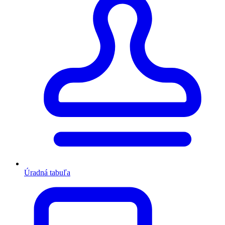
Úradná tabuľa